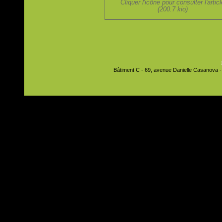
Cliquer l'icône pour consulter l'artic
(200.7 kio)
Bâtiment C - 69, avenue Danielle Casanova - 9