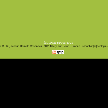
ÉCOLOGIE & POLITIQUE
t C - 69, avenue Danielle Casanova - 94200 Ivry-sur-Seine - France - redaction[at]ecologie-et