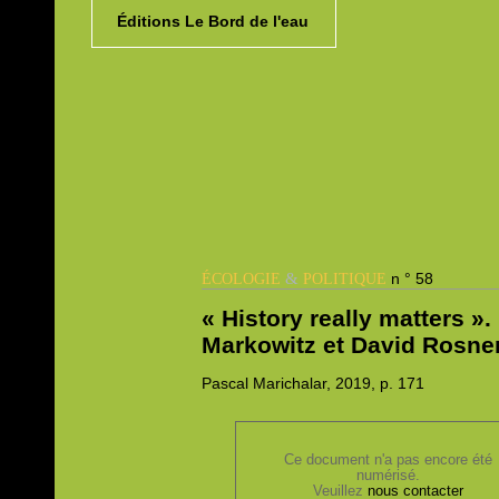
Éditions Le Bord de l'eau
&
n ° 58
ÉCOLOGIE
POLITIQUE
« History really matters »
Markowitz et David Rosne
Pascal
Marichalar, 2019,
p. 171
Ce document n'a pas encore été
numérisé.
Veuillez
nous contacter