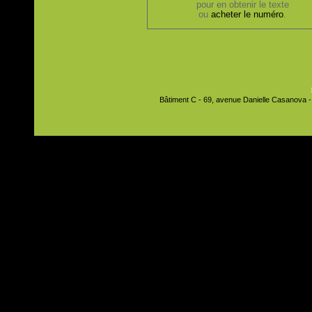
pour en obtenir le texte
ou
acheter le numéro
.
Bâtiment C - 69, avenue Danielle Casanova - 9