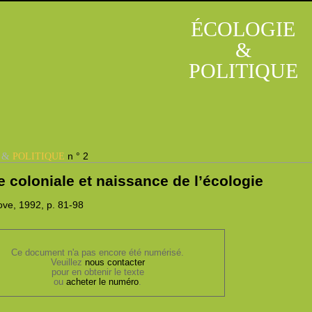
ÉCOLOGIE
&
POLITIQUE
&
n ° 2
E
POLITIQUE
 coloniale et naissance de l’écologie
ve, 1992,
p. 81-98
Ce document n'a pas encore été numérisé.
Veuillez
nous contacter
pour en obtenir le texte
ou
acheter le numéro
.