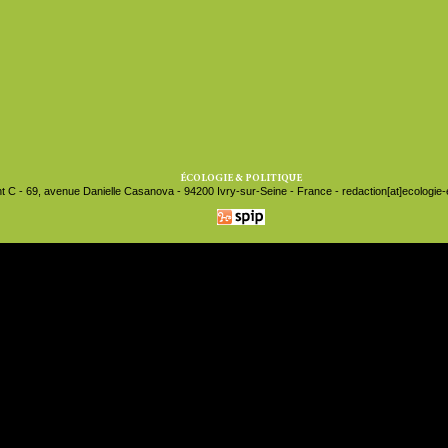
ÉCOLOGIE & POLITIQUE
t C - 69, avenue Danielle Casanova - 94200 Ivry-sur-Seine - France - redaction[at]ecologie-et