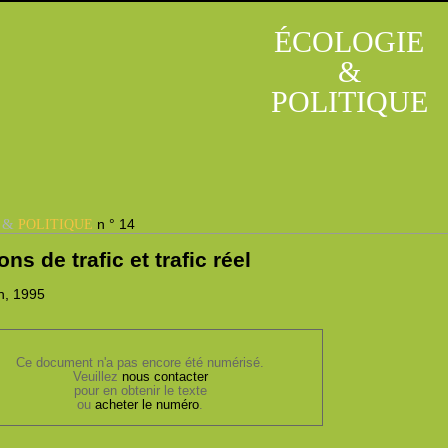
ÉCOLOGIE
&
POLITIQUE
&
n ° 14
E
POLITIQUE
ons de trafic et trafic réel
h, 1995
Ce document n'a pas encore été numérisé.
Veuillez
nous contacter
pour en obtenir le texte
ou
acheter le numéro
.