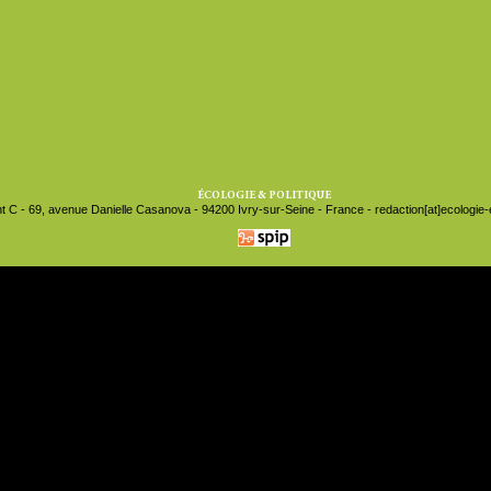
ÉCOLOGIE & POLITIQUE
t C - 69, avenue Danielle Casanova - 94200 Ivry-sur-Seine - France - redaction[at]ecologie-et