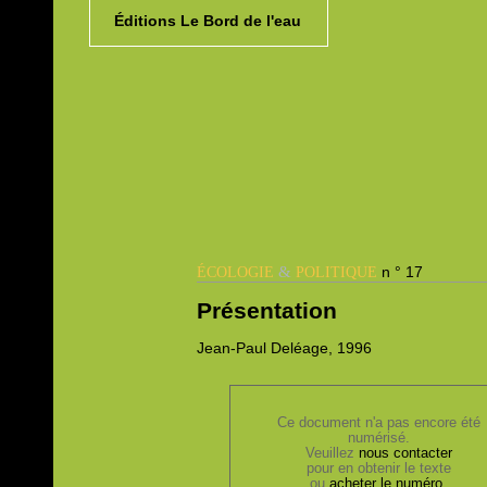
Éditions Le Bord de l'eau
&
n ° 17
ÉCOLOGIE
POLITIQUE
Présentation
Jean-Paul
Deléage, 1996
Ce document n'a pas encore été
numérisé.
Veuillez
nous contacter
pour en obtenir le texte
ou
acheter le numéro
.