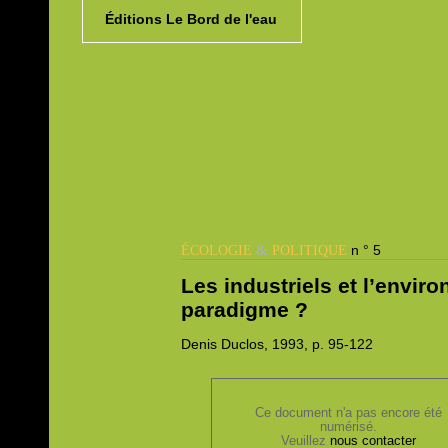
Éditions Le Bord de l'eau
&
n ° 5
ÉCOLOGIE
POLITIQUE
Les industriels et l’envi
paradigme ?
Denis
Duclos, 1993,
p. 95-122
Ce document n'a pas encore été
numérisé.
Veuillez
nous contacter