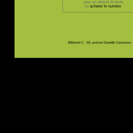
pour en obtenir le texte
ou
acheter le numéro
.
Bâtiment C - 69, avenue Danielle Casanova - 9