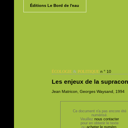
Éditions Le Bord de l'eau
&
n ° 10
ÉCOLOGIE
POLITIQUE
Les enjeux de la supracon
Jean
Matricon,
Georges
Waysand, 1994
Ce document n'a pas encore été
numérisé.
Veuillez
nous contacter
pour en obtenir le texte
ou
acheter le numéro
.