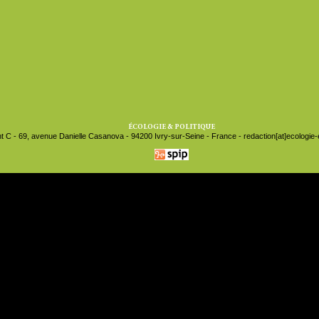
ÉCOLOGIE & POLITIQUE
t C - 69, avenue Danielle Casanova - 94200 Ivry-sur-Seine - France - redaction[at]ecologie-et