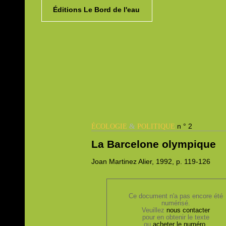
Éditions Le Bord de l'eau
&
n ° 2
ÉCOLOGIE
POLITIQUE
La Barcelone olympique
Joan
Martinez Alier, 1992,
p. 119-126
Ce document n'a pas encore été
numérisé.
Veuillez
nous contacter
pour en obtenir le texte
ou
acheter le numéro
.