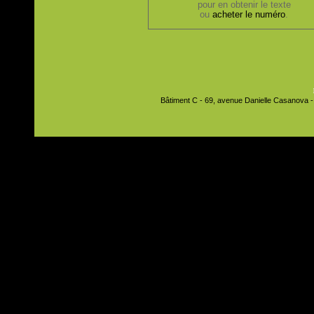
pour en obtenir le texte
ou
acheter le numéro
.
Bâtiment C - 69, avenue Danielle Casanova - 9