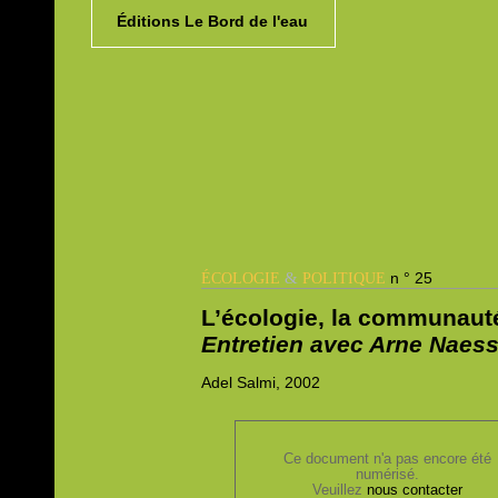
Éditions Le Bord de l'eau
&
n ° 25
ÉCOLOGIE
POLITIQUE
L’écologie, la communauté 
Entretien avec Arne Naes
Adel
Salmi, 2002
Ce document n'a pas encore été
numérisé.
Veuillez
nous contacter