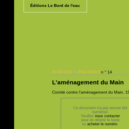
Éditions Le Bord de l'eau
&
n ° 14
ÉCOLOGIE
POLITIQUE
L’aménagement du Main
Comité contre l’aménagement du Main, 1
Ce document n'a pas encore été
numérisé.
Veuillez
nous contacter
pour en obtenir le texte
ou
acheter le numéro
.