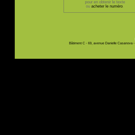
pour en obtenir le texte
ou
acheter le numéro
.
Bâtiment C - 69, avenue Danielle Casanova - 9