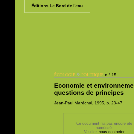
Éditions Le Bord de l'eau
&
n ° 15
ÉCOLOGIE
POLITIQUE
Economie et environnemen
questions de principes
Jean-Paul
Maréchal, 1995,
p. 23-47
Ce document n'a pas encore été
numérisé.
Veuillez
nous contacter