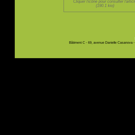
Cliquer l'icône pour consulter l'artic
(190.1 kio)
Bâtiment C - 69, avenue Danielle Casanova - 9