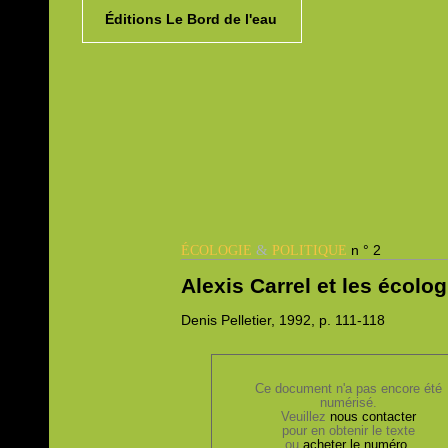
Éditions Le Bord de l'eau
&
n ° 2
ÉCOLOGIE
POLITIQUE
Alexis Carrel et les écolo
Denis
Pelletier, 1992,
p. 111-118
Ce document n'a pas encore été
numérisé.
Veuillez
nous contacter
pour en obtenir le texte
ou
acheter le numéro
.