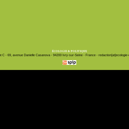
ÉCOLOGIE & POLITIQUE
t C - 69, avenue Danielle Casanova - 94200 Ivry-sur-Seine - France - redaction[at]ecologie-et