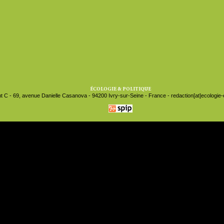
ÉCOLOGIE & POLITIQUE
t C - 69, avenue Danielle Casanova - 94200 Ivry-sur-Seine - France - redaction[at]ecologie-et