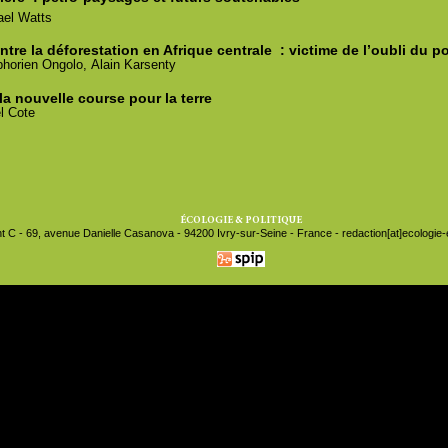
ael
Watts
ontre la déforestation en Afrique centrale
: victime de l’oubli du po
horien
Ongolo,
Alain
Karsenty
 la nouvelle course pour la terre
l
Cote
ÉCOLOGIE & POLITIQUE
t C - 69, avenue Danielle Casanova - 94200 Ivry-sur-Seine - France - redaction[at]ecologie-et