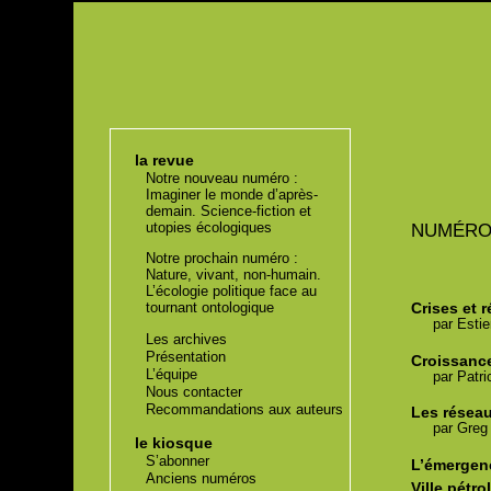
la revue
Notre nouveau numéro :
Imaginer le monde d’après-
demain. Science-fiction et
utopies écologiques
NUMÉR
Notre prochain numéro :
Nature, vivant, non-humain.
L’écologie politique face au
Crises et r
tournant ontologique
par
Esti
Les archives
Présentation
Croissanc
L’équipe
par
Patri
Nous contacter
Recommandations aux auteurs
Les réseau
par
Greg
le kiosque
S’abonner
L’émergenc
Anciens numéros
Ville pétro