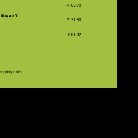
P. 65-70
litique ?
P. 71-80
P.81-92
-politique.info