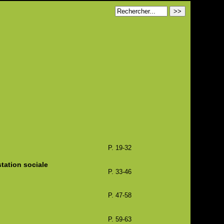
P. 19-32
tation sociale
P. 33-46
P. 47-58
P. 59-63