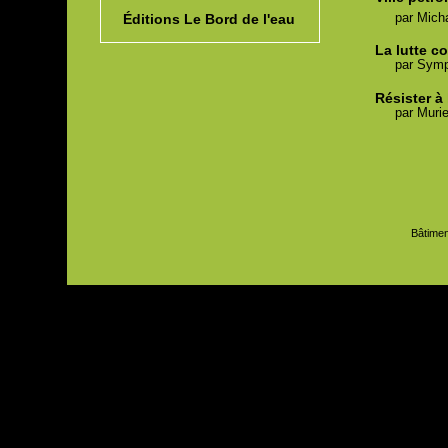
par
Mich
Éditions Le Bord de l'eau
La lutte c
par
Symp
Résister à
par
Murie
Bâtimen