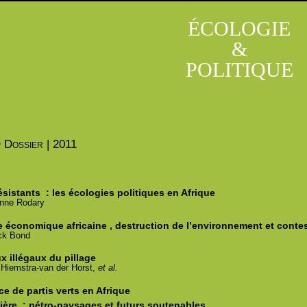
ÉCOLOGIE
&
POLITIQUE
O
Dossier | 2011
ésistants
: les écologies politiques en Afrique
enne
Rodary
e économique africaine
, destruction de l’environnement et contes
ck
Bond
x illégaux du pillage
Hiemstra-van der Horst,
et al.
e de partis verts en Afrique
lière
: pétro-paysages et futurs soutenables