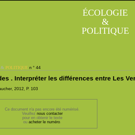
ÉCOLOGIE
&
POLITIQUE
&
n ° 44
E
POLITIQUE
des . Interpréter les différences entre Les Ve
ucher, 2012,
P. 103
Ce document n'a pas encore été numérisé.
Veuillez
nous contacter
pour en obtenir le texte
ou
acheter le numéro
.