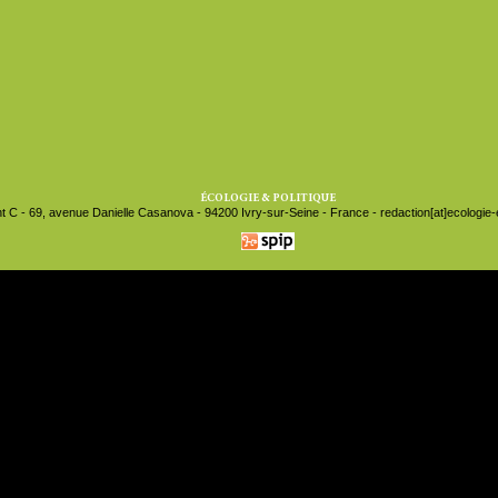
ÉCOLOGIE & POLITIQUE
t C - 69, avenue Danielle Casanova - 94200 Ivry-sur-Seine - France - redaction[at]ecologie-et