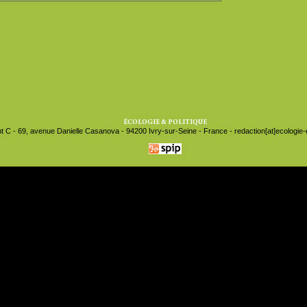
ÉCOLOGIE & POLITIQUE
t C - 69, avenue Danielle Casanova - 94200 Ivry-sur-Seine - France - redaction[at]ecologie-et