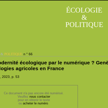
ÉCOLOGIE
&
POLITIQUE
&
n ° 66
E
POLITIQUE
dernité écologique par le numérique ? Genè
logies agricoles en France
, 2023,
p. 53
Ce document n'a pas encore été numérisé.
Veuillez
nous contacter
pour en obtenir le texte
ou
acheter le numéro
.