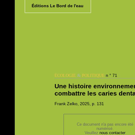
Éditions Le Bord de l'eau
&
n ° 71
ÉCOLOGIE
POLITIQUE
Une histoire environnemen
combattre les caries denta
Frank
Zelko, 2025,
p. 131
Ce document n'a pas encore été
numérisé.
Veuillez
nous contacter