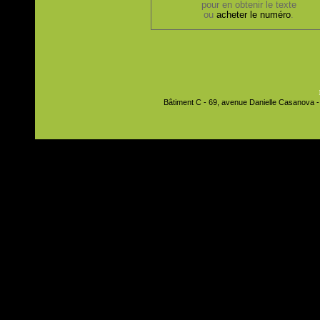
pour en obtenir le texte
ou
acheter le numéro
.
Bâtiment C - 69, avenue Danielle Casanova - 9