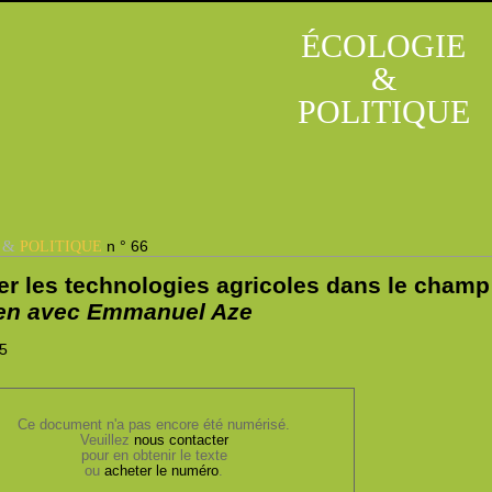
ÉCOLOGIE
&
POLITIQUE
&
n ° 66
E
POLITIQUE
er les technologies agricoles dans le champ
ien avec Emmanuel Aze
85
Ce document n'a pas encore été numérisé.
Veuillez
nous contacter
pour en obtenir le texte
ou
acheter le numéro
.