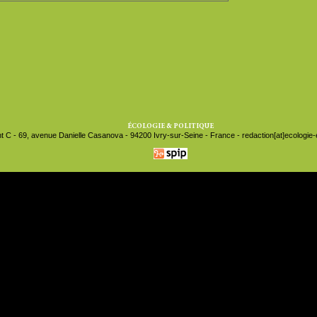
ÉCOLOGIE & POLITIQUE
t C - 69, avenue Danielle Casanova - 94200 Ivry-sur-Seine - France - redaction[at]ecologie-et