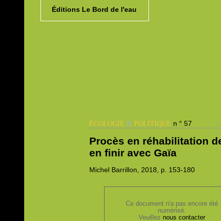
Éditions Le Bord de l'eau
&
n ° 57
ÉCOLOGIE
POLITIQUE
Procès en réhabilitation d
en finir avec Gaïa
Michel
Barrillon, 2018,
p. 153-180
Ce document n'a pas encore été
numérisé.
Veuillez
nous contacter