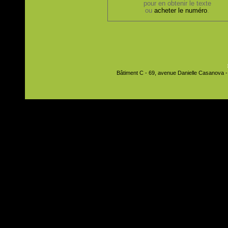
pour en obtenir le texte
ou
acheter le numéro
.
Bâtiment C - 69, avenue Danielle Casanova - 9