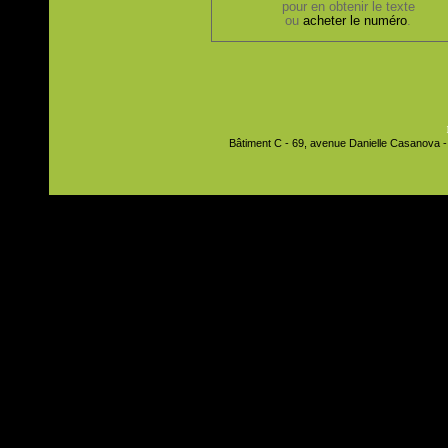
pour en obtenir le texte
ou
acheter le numéro
.
Bâtiment C - 69, avenue Danielle Casanova - 9