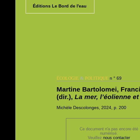
Éditions Le Bord de l'eau
&
n ° 69
ÉCOLOGIE
POLITIQUE
Martine Bartolomei, Franc
(dir.),
La mer, l’éolienne et
Michèle
Descolonges, 2024,
p. 200
Ce document n'a pas encore été
numérisé.
Veuillez
nous contacter