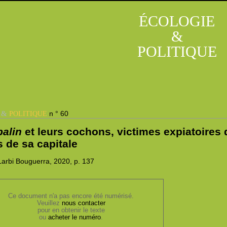
ÉCOLOGIE
&
POLITIQUE
&
n ° 60
E
POLITIQUE
balin
et leurs cochons, victimes expiatoires
 de sa capitale
arbi Bouguerra, 2020,
p. 137
Ce document n'a pas encore été numérisé.
Veuillez
nous contacter
pour en obtenir le texte
ou
acheter le numéro
.