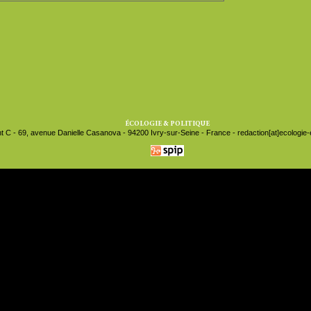
ÉCOLOGIE & POLITIQUE
t C - 69, avenue Danielle Casanova - 94200 Ivry-sur-Seine - France - redaction[at]ecologie-et