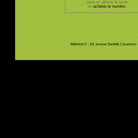
pour en obtenir le texte
ou
acheter le numéro
.
Bâtiment C - 69, avenue Danielle Casanova - 9