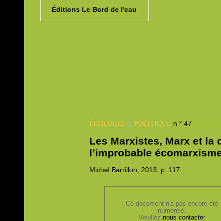
Éditions Le Bord de l'eau
&
n ° 47
ÉCOLOGIE
POLITIQUE
Les Marxistes, Marx et la 
l’improbable écomarxism
Michel
Barrillon, 2013,
p. 117
Ce document n'a pas encore été
numérisé.
Veuillez
nous contacter