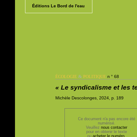
Éditions Le Bord de l'eau
&
n ° 68
ÉCOLOGIE
POLITIQUE
« Le syndicalisme et les te
Michèle
Descolonges, 2024,
p. 189
Ce document n'a pas encore été
numérisé.
Veuillez
nous contacter
pour en obtenir le texte
ou
acheter le numéro
.