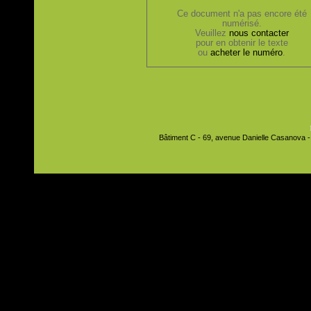
Ce document n'a pas encore été
numérisé.
Veuillez
nous contacter
pour en obtenir le texte
ou
acheter le numéro
.
Bâtiment C - 69, avenue Danielle Casanova - 9