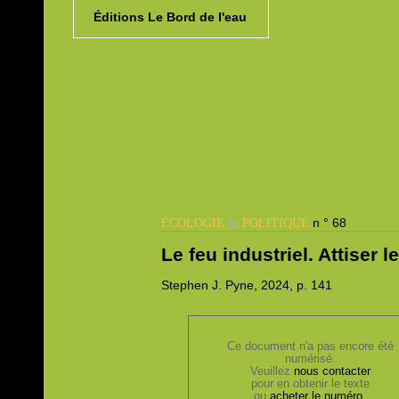
Éditions Le Bord de l'eau
&
n ° 68
ÉCOLOGIE
POLITIQUE
Le feu industriel. Attiser 
Stephen J.
Pyne, 2024,
p. 141
Ce document n'a pas encore été
numérisé.
Veuillez
nous contacter
pour en obtenir le texte
ou
acheter le numéro
.