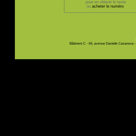
pour en obtenir le texte
ou
acheter le numéro
.
Bâtiment C - 69, avenue Danielle Casanova - 9