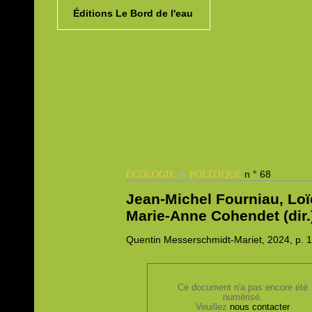
Éditions Le Bord de l'eau
&
n ° 68
ÉCOLOGIE
POLITIQUE
Jean-Michel Fourniau, Lo
Marie-Anne Cohendet (dir.
Quentin
Messerschmidt-Mariet, 2024,
p. 
Ce document n'a pas encore été
numérisé.
Veuillez
nous contacter