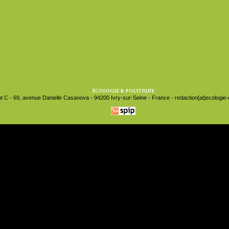
ÉCOLOGIE & POLITIQUE
t C - 69, avenue Danielle Casanova - 94200 Ivry-sur-Seine - France - redaction[at]ecologie-et