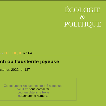
ÉCOLOGIE
&
POLITIQUE
&
n ° 64
E
POLITIQUE
lich ou l’austérité joyeuse
tenet, 2022,
p. 137
Ce document n'a pas encore été numérisé.
Veuillez
nous contacter
pour en obtenir le texte
ou
acheter le numéro
.