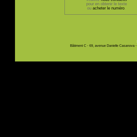
pour en obtenir le texte
ou
acheter le numéro
.
Bâtiment C - 69, avenue Danielle Casanova - 9