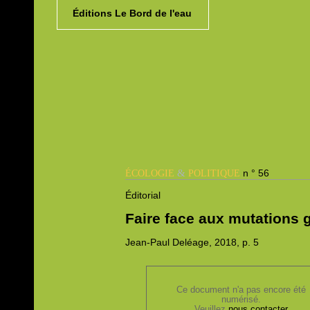
Éditions Le Bord de l'eau
&
n ° 56
ÉCOLOGIE
POLITIQUE
Éditorial
Faire face aux mutations 
Jean-Paul
Deléage, 2018,
p. 5
Ce document n'a pas encore été
numérisé.
Veuillez
nous contacter