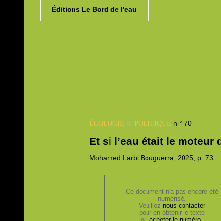
Éditions Le Bord de l'eau
&
n ° 70
ÉCOLOGIE
POLITIQUE
Et si l’eau était le moteur
Mohamed
Larbi Bouguerra, 2025,
p. 73
Ce document n'a pas encore été
numérisé.
Veuillez
nous contacter
pour en obtenir le texte
ou
acheter le numéro
.