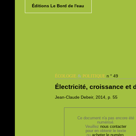
Éditions Le Bord de l'eau
&
n ° 49
ÉCOLOGIE
POLITIQUE
Électricité, croissance e
Jean-Claude
Debeir, 2014,
p. 55
Ce document n'a pas encore été
numérisé.
Veuillez
nous contacter
pour en obtenir le texte
ou
acheter le numéro
.