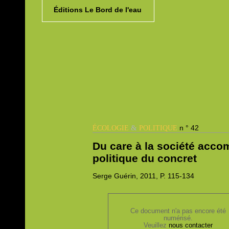
Éditions Le Bord de l'eau
&
n ° 42
ÉCOLOGIE
POLITIQUE
Du care à la société acc
politique du concret
Serge
Guérin, 2011,
P. 115-134
Ce document n'a pas encore été
numérisé.
Veuillez
nous contacter