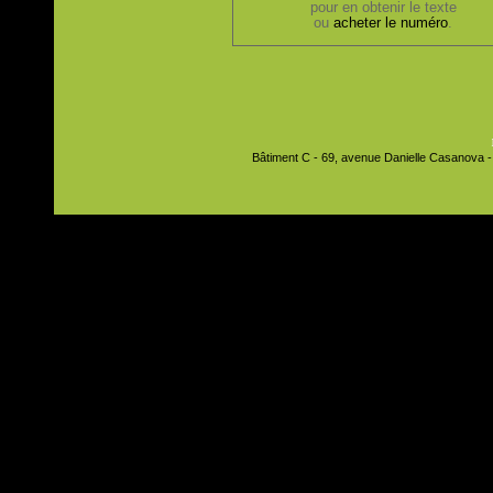
pour en obtenir le texte
ou
acheter le numéro
.
Bâtiment C - 69, avenue Danielle Casanova - 9