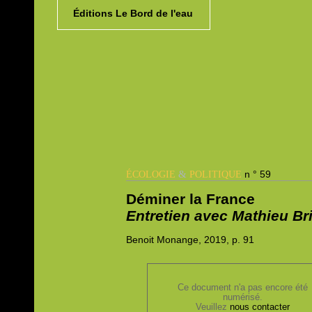
Éditions Le Bord de l'eau
&
n ° 59
ÉCOLOGIE
POLITIQUE
Déminer la France
Entretien avec Mathieu Br
Benoit
Monange, 2019,
p. 91
Ce document n'a pas encore été
numérisé.
Veuillez
nous contacter