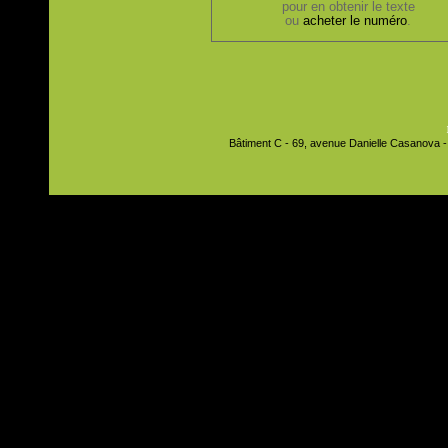
pour en obtenir le texte
ou
acheter le numéro
.
Bâtiment C - 69, avenue Danielle Casanova - 9