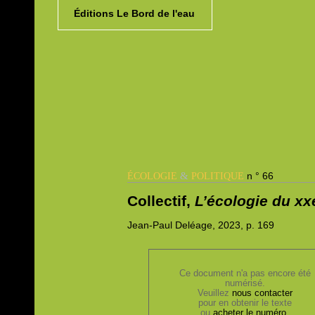
Éditions Le Bord de l'eau
&
n ° 66
ÉCOLOGIE
POLITIQUE
Collectif,
L’écologie du xx
Jean-Paul
Deléage, 2023,
p. 169
Ce document n'a pas encore été
numérisé.
Veuillez
nous contacter
pour en obtenir le texte
ou
acheter le numéro
.