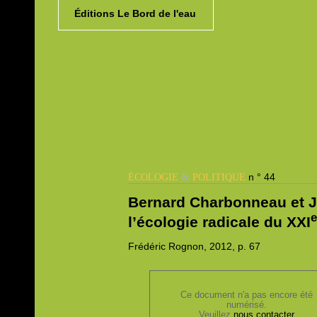
Éditions Le Bord de l'eau
&
n ° 44
ÉCOLOGIE
POLITIQUE
Bernard Charbonneau et J
l’écologie radicale du XXI
Frédéric
Rognon, 2012,
p. 67
Ce document n'a pas encore été
numérisé.
Veuillez
nous contacter