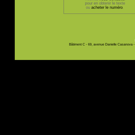
pour en obtenir le texte
ou
acheter le numéro
.
Bâtiment C - 69, avenue Danielle Casanova - 9