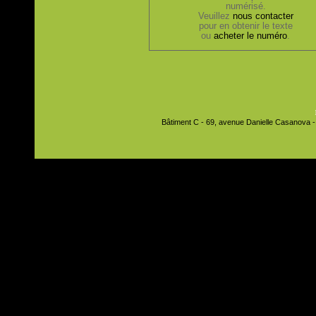
numérisé.
Veuillez
nous contacter
pour en obtenir le texte
ou
acheter le numéro
.
Bâtiment C - 69, avenue Danielle Casanova - 9