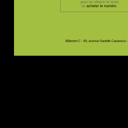
pour en obtenir le texte
ou
acheter le numéro
.
Bâtiment C - 69, avenue Danielle Casanova - 9