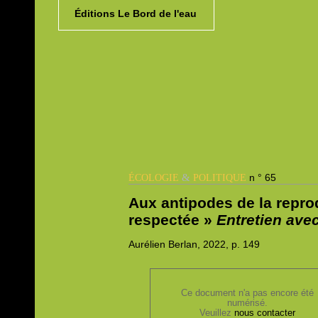
Éditions Le Bord de l'eau
&
n ° 65
ÉCOLOGIE
POLITIQUE
Aux antipodes de la reprodu
respectée »
Entretien ave
Aurélien
Berlan, 2022,
p. 149
Ce document n'a pas encore été
numérisé.
Veuillez
nous contacter