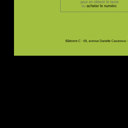
pour en obtenir le texte
ou
acheter le numéro
.
Bâtiment C - 69, avenue Danielle Casanova - 9