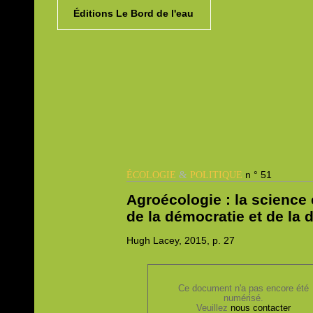
Éditions Le Bord de l'eau
&
n ° 51
ÉCOLOGIE
POLITIQUE
Agroécologie : la science e
de la démocratie et de la d
Hugh
Lacey, 2015,
p. 27
Ce document n'a pas encore été
numérisé.
Veuillez
nous contacter