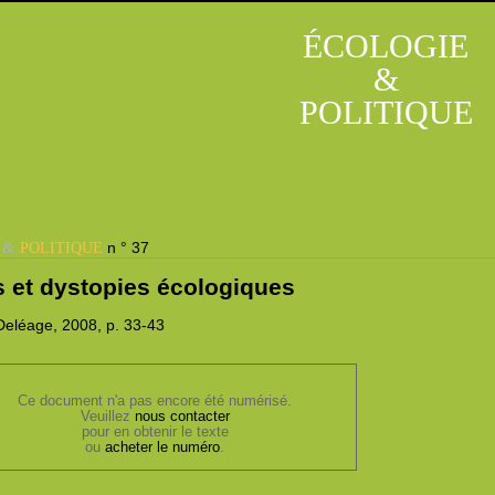
ÉCOLOGIE
&
POLITIQUE
&
n ° 37
E
POLITIQUE
s et dystopies écologiques
eléage, 2008,
p. 33-43
Ce document n'a pas encore été numérisé.
Veuillez
nous contacter
pour en obtenir le texte
ou
acheter le numéro
.