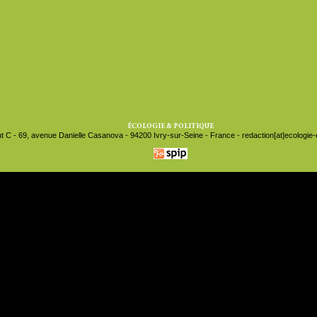
ÉCOLOGIE & POLITIQUE
t C - 69, avenue Danielle Casanova - 94200 Ivry-sur-Seine - France - redaction[at]ecologie-et