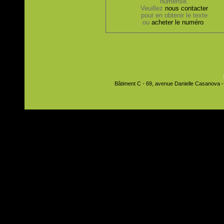
numérisé.
Veuillez
nous contacter
pour en obtenir le texte
ou
acheter le numéro
.
Bâtiment C - 69, avenue Danielle Casanova - 9