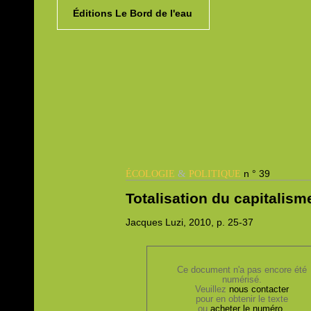
Éditions Le Bord de l'eau
&
n ° 39
ÉCOLOGIE
POLITIQUE
Totalisation du capitalis
Jacques
Luzi, 2010,
p. 25-37
Ce document n'a pas encore été
numérisé.
Veuillez
nous contacter
pour en obtenir le texte
ou
acheter le numéro
.