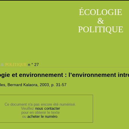
ÉCOLOGIE
&
POLITIQUE
&
n ° 27
E
POLITIQUE
ogie et environnement : l’environnement int
les,
Bernard
Kalaora, 2003,
p. 31-57
Ce document n'a pas encore été numérisé.
Veuillez
nous contacter
pour en obtenir le texte
ou
acheter le numéro
.