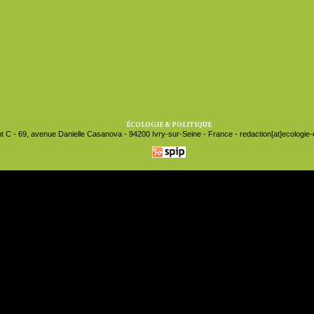
ÉCOLOGIE & POLITIQUE
t C - 69, avenue Danielle Casanova - 94200 Ivry-sur-Seine - France - redaction[at]ecologie-et