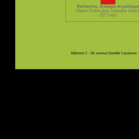
Recherche, écologie et politiqu
Cliquer l'icône pour consulter l'artic
(37.7 kio)
Bâtiment C - 69, avenue Danielle Casanova - 9