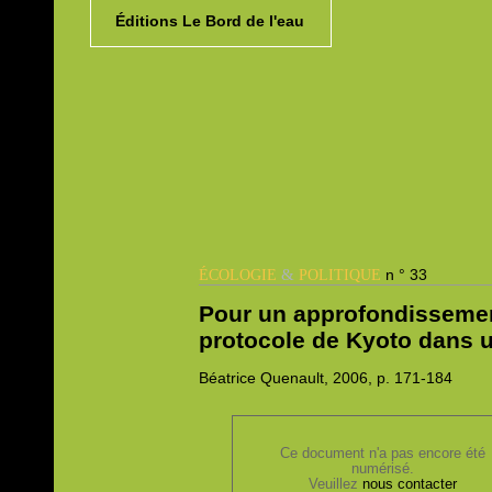
Éditions Le Bord de l'eau
&
n ° 33
ÉCOLOGIE
POLITIQUE
Pour un approfondissemen
protocole de Kyoto dans 
Béatrice
Quenault, 2006,
p. 171-184
Ce document n'a pas encore été
numérisé.
Veuillez
nous contacter