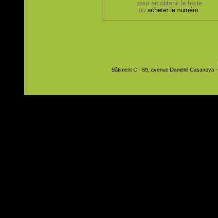
pour en obtenir le texte
ou
acheter le numéro
.
Bâtiment C - 69, avenue Danielle Casanova - 9