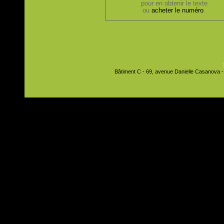
pour en obtenir le texte
ou
acheter le numéro
.
Bâtiment C - 69, avenue Danielle Casanova - 9