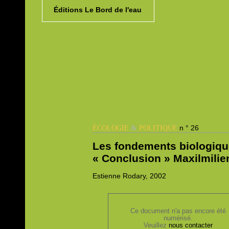
Éditions Le Bord de l'eau
&
n ° 26
ÉCOLOGIE
POLITIQUE
Les fondements biologiqu
« Conclusion » Maxilmilie
Estienne
Rodary, 2002
Ce document n'a pas encore été
numérisé.
Veuillez
nous contacter