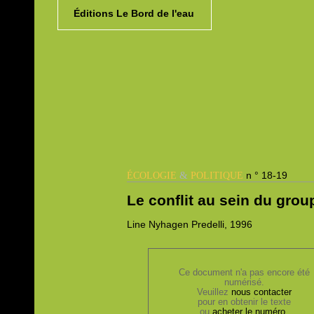
Éditions Le Bord de l'eau
&
n ° 18-19
ÉCOLOGIE
POLITIQUE
Le conflit au sein du grou
Line
Nyhagen Predelli, 1996
Ce document n'a pas encore été
numérisé.
Veuillez
nous contacter
pour en obtenir le texte
ou
acheter le numéro
.