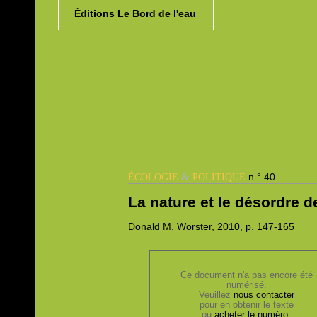
Éditions Le Bord de l'eau
&
n ° 40
ÉCOLOGIE
POLITIQUE
La nature et le désordre de
Donald M.
Worster, 2010,
p. 147-165
Ce document n'a pas encore été
numérisé.
Veuillez
nous contacter
pour en obtenir le texte
ou
acheter le numéro
.